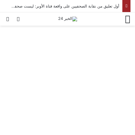
أول تعليق من نقابة الصحفيين على واقعة فتاة الأوبر: ليست صحفية وغير مقيدة بجداول النقابة
القائمة
بح
الوضع ا