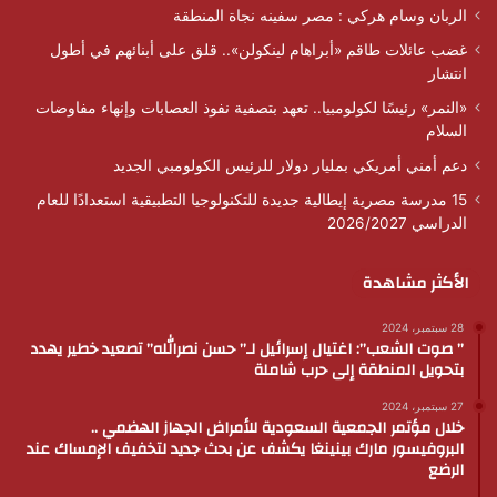
الربان وسام هركي : مصر سفينه نجاة المنطقة
غضب عائلات طاقم «أبراهام لينكولن».. قلق على أبنائهم في أطول
انتشار
«النمر» رئيسًا لكولومبيا.. تعهد بتصفية نفوذ العصابات وإنهاء مفاوضات
السلام
دعم أمني أمريكي بمليار دولار للرئيس الكولومبي الجديد
15 مدرسة مصرية إيطالية جديدة للتكنولوجيا التطبيقية استعدادًا للعام
الدراسي 2026/2027
الأكثر مشاهدة
28 سبتمبر، 2024
” صوت الشعب”: اغتيال إسرائيل لـ” حسن نصرالله” تصعيد خطير يهدد
بتحويل المنطقة إلى حرب شاملة
27 سبتمبر، 2024
خلال مؤتمر الجمعية السعودية للأمراض الجهاز الهضمي ..
البروفيسور مارك بينينغا يكشف عن بحث جديد لتخفيف الإمساك عند
الرضع