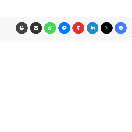
فيسبوك
‫X
لينكدإن
بينتيريست
ماسنجر
واتساب
مشاركة عبر البريد
طباعة