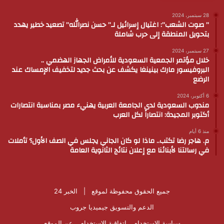
28 سبتمبر، 2024
” صوت الشعب”: اغتيال إسرائيل لـ” حسن نصرالله” تصعيد خطير يهدد
بتحويل المنطقة إلى حرب شاملة
27 سبتمبر، 2024
خلال مؤتمر الجمعية السعودية للأمراض الجهاز الهضمي ..
البروفيسور مارك بينينغا يكشف عن بحث جديد لتخفيف الإمساك عند
الرضع
6 أكتوبر، 2024
مندوب السعودية لدى الجامعة العربية يهنيء مصر بمناسبة انتصارات
أكتوبر المجيدة: انتصاراً لكل العرب
منذ 6 أيام
م. هاجر رضا تكتب.. ماذا لو كان الجاني يجلس في الصف الأول؟ تأملات
في رسالتنا لأبنائنا مع إعلان نتائج الثانوية العامة
جميع الحقوق محفوظة لموقع |
الخبر 24
الدعم والتسويق
جيميديا جروب
سياسة الاستخدام
اتفاقية الاستخدام
عن الموقع