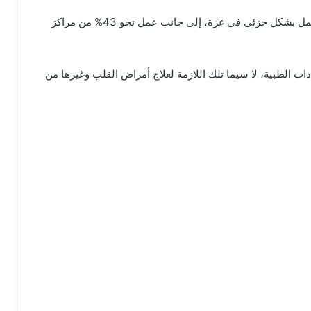
وأوضح بيبركورن أن 18 مستشفى فقط من أصل 36 تعمل بشكل جزئي في غزة، إلى جانب عمل نحو 43% من مراكز
دات الطبية، لا سيما تلك اللازمة لعلاج أمراض القلب وغيرها من