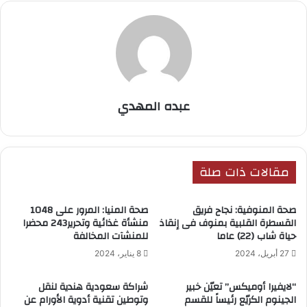
عبده المهدي
مقالات ذات صلة
صحة المنوفية: نجاح فريق
صحة المنيا: المرور على 1048
القسطرة القلبية بمنوف فى إنقاذ
منشأة غذائية وتحرير243 محضرا
حياة شاب (22) عاما
للمنشآت المخالفة
27 أبريل، 2024
8 يناير، 2024
“لايفيرا أوميكس” تعيّن خبير
شراكة سعودية هندية لنقل
الجينوم الكريّع رئيساً للقسم
وتوطين تقنية أدوية الأورام عن