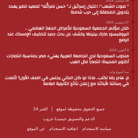
28 سبتمبر، 2024
” صوت الشعب”: اغتيال إسرائيل لـ” حسن نصرالله” تصعيد خطير يهدد
بتحويل المنطقة إلى حرب شاملة
27 سبتمبر، 2024
خلال مؤتمر الجمعية السعودية للأمراض الجهاز الهضمي ..
البروفيسور مارك بينينغا يكشف عن بحث جديد لتخفيف الإمساك عند
الرضع
6 أكتوبر، 2024
مندوب السعودية لدى الجامعة العربية يهنيء مصر بمناسبة انتصارات
أكتوبر المجيدة: انتصاراً لكل العرب
منذ أسبوع واحد
م. هاجر رضا تكتب.. ماذا لو كان الجاني يجلس في الصف الأول؟ تأملات
في رسالتنا لأبنائنا مع إعلان نتائج الثانوية العامة
جميع الحقوق محفوظة لموقع |
الخبر 24
الدعم والتسويق
جيميديا جروب
سياسة الاستخدام
اتفاقية الاستخدام
عن الموقع