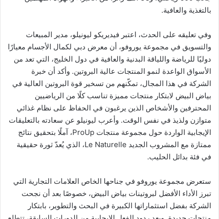
بالتغذية والعافية.
وفي تعليقه على الحدث، اعتبر فيديريكو ليونيلو، مدير المبيعات
والتسويق في مجموعة يوروفو، أن معرض دبي لكمال الأجسام معيارًا
دوليًا للرياضة واللياقة البدنية والعافية في دول الخليج، التي تعد من
الأسواق الواعدة لنمو المنتجات عالية البروتين. وأكد أن خبرة
الشركة في هذا المجال، تمكّنهم من تسخير قوة البروتين العالية في
بياض البيض لابتكار منتجات مميزة تناسب كلًا من الرياضيين
المحترفين والأشخاص الذين يرغبون في الحفاظ على نظام غذائي
متوازن ولذيذ في نفس الوقت. وأعرب ليونيلو عن سعادته بالتعليقات
الإيجابية الواردة حول مجموعة منتجات ProUp، آملًا بتحقيق نتائج
ممتازة مع المشروب الجديد Le Naturelle، الذي يُعدّ ثورة حقيقية
في فئة بدائل الحليب.
ستعرض مجموعة يوروفو في جناحها الخاص العلامات التجارية التي
تبرز الأداء الأفضل لبروتينات بياض البيض، خصوصًا بعد أن نجحت
الشركة بفضل استثماراتها الكبيرة في البحث والتطوير، بابتكار
منتجات جديدة. وبعد ردود الفعل الإيجابية من الدورات السابقة، تتطلع