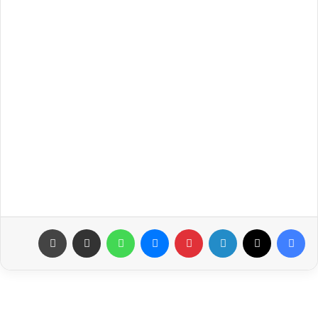
فيسبوك
‫X
لينكدإن
بينتيريست
ماسنجر
واتساب
مشاركة عبر البريد
طباعة