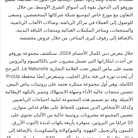
يوروفو إلى الدخول بقوة إلى أسواق الشرق الأوسط، من خلال
التعاون مع موزع خاص لتوسيع شبكة شركائها المتخصصين. وتسعى
للوصول إلى العملاء في مراكز الرياضة، وصالات الألعاب الرياضية،
والمنتجعات، ومتاجر المكملات الغذائية ومنتجات اللياقة البدنية،
بالإضافة إلى رفوف كبرى المتاجر، من خلال عروض مخصصة.
خلال معرض دبي لكمال الأجسام 2024، ستكشف مجموعة يوروفو
عن أحدث ابتكاراتها التي تشمل مشروب غني بالكالسيوم والبروتين
يعتمد على بياض البيض تحت العلامة التجارية Le Naturelle، المرجح
أن يُحدث ثورة في فئة بدائل الحليب. وستعرض أيضًا محفظة ProUp
الكاملة، وهي أول مجموعة مبتكرة تعتمد على بروتينات بياض البيض،
تتضمن منتجات عالية الأداء وسهلة الاستهلاك وتتميز بالنكهة الإيطالية
الأصيلة. وقد تم تصميم هذه المجموعة لتلبية احتياجات الرياضيين
وكذلك الأشخاص الذين يسعون للحفاظ على نظام غذائي متوازن.
تتضمن المجموعة مشروبات بروتينية خالية من الألبان تحتوي على
20 جرامًا من البروتين، متوفرة بأربعة نكهات لذيذة (التوت الأزرق،
الليمون والزنجبيل، القهوة، والشوكولاتة والبسكويت)، بالإضافة إلى
فطائر عالية البروتين تحتوي على أكثر من 50% من بياض البيض و15