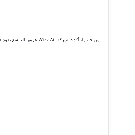
من جانبها، أكدت شركة Wizz Air عزمها التوسع بقوة في السوق المصري، مستهدفة رفع أعداد السائحين الوافدين