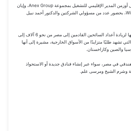
جاء ذلك خلال لقاءين منفصلين عقدهما الوزير مع فاضل أوزمن المدير الإقليمي للتشغيل بمجموعة Anex Group، وإيان
مولين الرئيس التنفيذي للقطاع التجاري بشركة Wizz Air، بحضور عدد من مسؤولي الشركتين والدكتور أحمد نبيل
وخلال اللقاء، استعرضت مجموعة Anex Group خططها لزيادة أعداد السائحين القادمين إلى مصر من نحو 6 آلاف إلى
تي تشهد طلبًا متزايدًا من الأسواق الخارجية، مشيرة إلى أنها
فندقي في مصر، سواء عبر إنشاء فنادق جديدة أو الاستحواذ
ة وشرم الشيخ ومرسى علم.