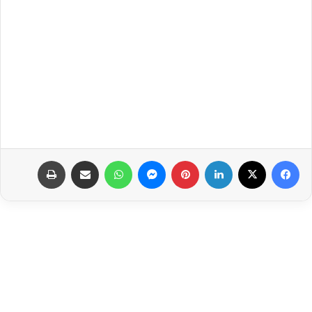
فيسبوك
‫X
لينكدإن
بينتيريست
ماسنجر
واتساب
مشاركة عبر البريد
طباعة