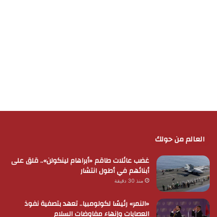
العالم من حولك
غضب عائلات طاقم «أبراهام لينكولن».. قلق على
أبنائهم في أطول انتشار
منذ 30 دقيقة
«النمر» رئيسًا لكولومبيا.. تعهد بتصفية نفوذ
العصابات وإنهاء مفاوضات السلام