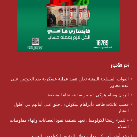
آخر الأخبار
القوات المسلحة اليمنية تعلن تنفيذ عملية عسكرية ضد الحوثيين على
عدة محاور
الربان وسام هركي : مصر سفينه نجاة المنطقة
غضب عائلات طاقم «أبراهام لينكولن».. قلق على أبنائهم في أطول
انتشار
«النمر» رئيسًا لكولومبيا.. تعهد بتصفية نفوذ العصابات وإنهاء مفاوضات
السلام
دعم أمني أمريكي بمليار دولار للرئيس الكولومبي الجديد