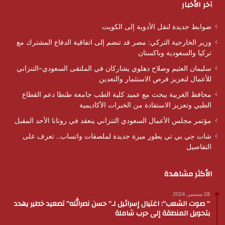
آخر الأخبار
ضوابط جديدة لنقل الأدوية إلى الكويت
وزير الخارجية التركي: مصر قد تنضم إلى اتفاقية الدفاع المشترك مع
تركيا والسعودية وباكستان
سليمان العثيم وصلاح دهلوي يشاركان في الملتقى السعودي–التنزاني
للأعمال لتعزيز فرص الاستثمار والتعدين
محافظ الغربية يبحث مع عميد كلية الطب جامعة طنطا دعم القطاع
الطبي وتعزيز الاستفادة من الخبرات الأكاديمية
مؤتمر مجلس الأعمال السعودي التنزاني ينعقد في روتانا الأحد المقبل
شات جي بي تي يطور ميزة جديدة لملصقات واتساب.. تعرف على
التفاصيل
الأكثر مشاهدة
28 سبتمبر، 2024
” صوت الشعب”: اغتيال إسرائيل لـ” حسن نصرالله” تصعيد خطير يهدد
بتحويل المنطقة إلى حرب شاملة