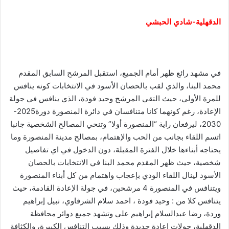
الدقهلية-شادي الحبشي
في مشهد رائع ظهر أمام الجميع، استقبل المرشح السابق المقدم
محمد البنا، والذي لقب بالحصان الأسود في الانتخابات كونه ينافس
للمرة الأولي، حيث التقي المرشح وحيد فودة، الذي ينافس في جولة
الإعادة، رغم كونهما كانا متنافسان في دائرة المنصورة دورة2025-
2030، ليرفعان راية “المنصورة أولا” وتنحي المصالح الشخصية جانبا
اتسم اللقاء بجانب من الحب والإهتمام، بمصالح مدينة المنصورة وما
يحتاجه أبناءها خلال الفترة المقبلة، دون الدخول في اي تفاصيل
شخصية، حيث ظهر المقدم محمد البنا في الانتخابات بالحصان
الأسود لينال اللقاء الودي بإعجاب واهتمام من كل أبناء المنصورة
ويتنافس في المنصورة 4 مرشحين، في جولة الإعادة القادمة، حيث
يتنافس كلا من : وحيد فودة ، احمد سلام الشرقاوي، نبيل إبراهيم
وردة، رضا عبدالسلام إبراهيم علي وتشهد جميع دوائر محافظة
الدقهلية، جولات اعادة جديدة وذلك بسبب التنافس الكبيرة، والكثافة