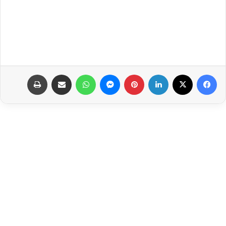
فيسبوك
‫X
لينكدإن
بينتيريست
ماسنجر
واتساب
مشاركة عبر البريد
طباعة