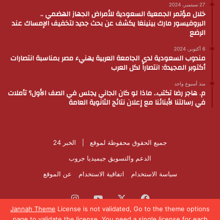
27 سبتمبر، 2024
خلال مؤتمر الجمعية السعودية للأمراض الجهاز الهضمي ..
البروفيسور مارك بينينغا يكشف عن بحث جديد لتخفيف الإمساك عند
الرضع
6 أكتوبر، 2024
مندوب السعودية لدى الجامعة العربية يهنيء مصر بمناسبة انتصارات
أكتوبر المجيدة: انتصاراً لكل العرب
منذ أسبوع واحد
م. هاجر رضا تكتب.. ماذا لو كان الجاني يجلس في الصف الأول؟ تأملات
في رسالتنا لأبنائنا مع إعلان نتائج الثانوية العامة
جميع الحقوق محفوظة لموقع |
الخبر 24
الدعم والتسويق
جيميديا جروب
سياسة الاستخدام
اتفاقية الاستخدام
عن الموقع
فيسبوك
‫X
‫YouTube
انستقرام
Jannah Theme
License is not validated, Go to the theme options
page to validate the license, You need a single license for each