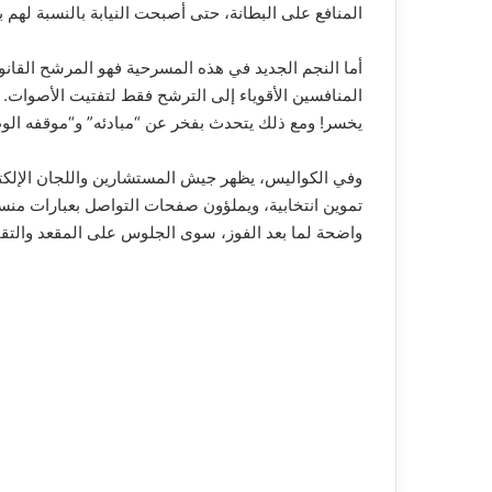
المنافع على البطانة، حتى أصبحت النيابة بالنسبة له
أما النجم الجديد في هذه المسرحية فهو المرشح القانون
المنافسين الأقوياء إلى الترشح فقط لتفتيت الأصوات. ت
يخسر! ومع ذلك يتحدث بفخر عن “مبادئه” و“موقفه ال
وفي الكواليس، يظهر جيش المستشارين واللجان الإلكترو
تموين انتخابية، ويملؤون صفحات التواصل بعبارات منس
واضحة لما بعد الفوز، سوى الجلوس على المقعد والتق