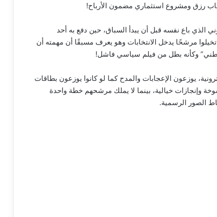
م باب رزق ومشروع استثماري مضمون الأرباح!
ي الذي باع نفسه قبل أن يبدأ السباق، حين دفع به أحد
خيلوا مرشحًا يدخل الانتخابات وهو يعرف مسبقًا أن مهمته أن
وطني” وكأنه بطل من فيلم سياسي فاشل!
نية، يوزعون الإعجابات والمدح كما لو كانوا يوزعون بطاقات
وخة وإنجازات خيالية، بينما لا يملك مرشحهم خطة واحدة
اط الصور الرسمية.