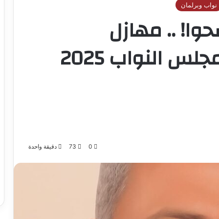
نواب وبرلمان
وا! .. مهازل
 النواب 2025
0
73
دقيقة واحدة