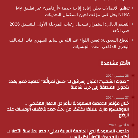
تنظيم الاتصالات يعلن إعادة إتاحة خدمة «أرقامي» عبر تطبيق My
NTRA بحل فني مؤقت لحين استكمال التحديثات
التعليم العالي: استمرار تسجيل رغبات المرحلة الأولى للتنسيق 2026
حتى الأحد
الدفاع السعودية: تعيين اللواء عبد الله بن سالم الشهري قائدا للتحالف
البحري الدفاعي متعدد الجنسيات
الأكثر مشاهدة
28 سبتمبر، 2024
” صوت الشعب”: اغتيال إسرائيل لـ” حسن نصرالله” تصعيد خطير يهدد
بتحويل المنطقة إلى حرب شاملة
27 سبتمبر، 2024
خلال مؤتمر الجمعية السعودية للأمراض الجهاز الهضمي ..
البروفيسور مارك بينينغا يكشف عن بحث جديد لتخفيف الإمساك عند
الرضع
6 أكتوبر، 2024
مندوب السعودية لدى الجامعة العربية يهنيء مصر بمناسبة انتصارات
أكتوبر المجيدة: انتصاراً لكل العرب