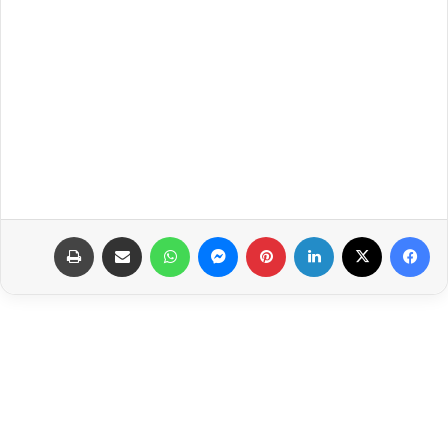
فيسبوك
‫X
لينكدإن
بينتيريست
ماسنجر
واتساب
مشاركة عبر البريد
طباعة