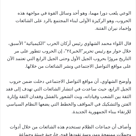
الوعي يلعب دورا مهما، وهو أحد وسائل القوة في مواجهة هذه
الحروب، وهو الركيزة الأولى لبناء المجتمع بالرد على الشائعات
وإخماد نيران الفتنة.
قال اللواء محمد الشهاوي رئيس أركان الحرب “الكيميائية” الأسبق،
خلال حوار مع رئيس تحرير”الخبر٢٤”، إن الحروب تتطور على مر
التاريخ مرورًا بحروب الجيل الأول وحتى الجيل الرابع التي تعتمد الآن
على مواقع التواصل الاجتماعي ونشر الشائعات من خلالها.
وأوضح الشهاوي، أن مواقع التواصل الاجتماعي دخلت ضمن حروب
الجيل الرابع، حيث ساعدت في انتشار الشائعات التي تهدف إلى فقد
الثقة بين الشعب وقياداته، وبث الشعور بالفشل وفقدان الثقة وإثارة
الفتن والتشكيك في المواقف والخطط التي يضعها النظام السياسي
للإرتقاء ببناء الجمهورية الجديدة.
وأضاف أن جماعات الظلام تستخدم هذه الشائعات من خلال أدوات
وحملات ممنهجة ومدروسة تقودها قوى خارجية خبيثة وجماعة