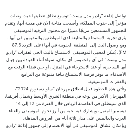
تواصل إذاعة “راديو مدل بيست” توسيع نطاق تغطيتها حيث وصلت
مؤخراً إلى جنوب المملكة، وأصبحت متاحة الآن في مدينة أبها، وتقدم
للجمهور المستمعين مزيجًا مميزًا من محتوى الترفيه الموسيقي
يثري تجربة الاستمتاع والمتابعة لدى المواطنين والمقيمين في أبها .
ومع وصول البث إلى المنطقة الجنوبية في أبها (على التردد 87.6
FM)، يُمكن لمحبي الموسيقى الاستمتاع بالبث الحي لفقرات “راديو
مدل بيست” في أي وقت ومن أي مكان، سواء أثناء القيادة بين جبال
أبها الساحرة، أو عند الاسترخاء في المنزل، أو حين قضاء الوقت مع
الأصدقاء، ما يوفر فرصة الاستمتاع بباقة متنوعة من البرامج
والفقرات الموسيقية.
وتأتي هذه الخطوة قبيل انطلاق مهرجان “ساوندستورم 2024″،
المهرجان الأكبر من نوعه في منطقة الشرق الأوسط وشمال أفريقيا،
الذي سينطلق في العاصمة الرياض خلال الفترة من 12 إلى 14
ديسمبر المقبل، ويشارك فيه نخبة من أبرز نجوم الموسيقى والغناء
العرب والعالميين على مدار ثلاثة أيام من العروض المذهلة.
وبإمكان عشاق الموسيقى في أبها الانضمام إلى جمهور إذاعة “راديو