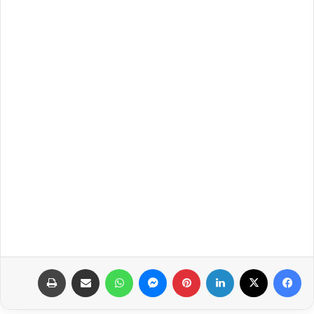
فيسبوك
‫X
لينكدإن
بينتيريست
ماسنجر
واتساب
مشاركة عبر البريد
طباعة