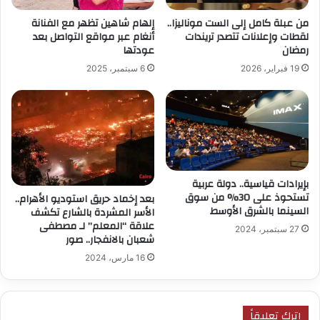
من عبلة كامل إلى الست موناليزا..
إلهام شاهين تظهر مع الفنانة
لقطات وإعلانات تتصدر تريندات
أنغام عبر مواقع التواصل بعد
رمضان
عودتها
19 فبراير، 2026
6 سبتمبر، 2025
بإيرادات قياسية.. دولة عربية
تستحوذ على 30% من سوق
بعد إخماد حريق استوديو الأهرام..
السينما بالشرق الأوسط
الأسر المشردة بالشارع تكشف
علاقة “المعلم” لـ مصطفى
27 سبتمبر، 2024
شعبان بالانفجار.. صور
16 مارس، 2024
اترك تعليقاً