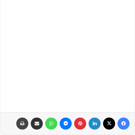
فيسبوك
‫X
لينكدإن
بينتيريست
ماسنجر
واتساب
مشاركة عبر البريد
طباعة