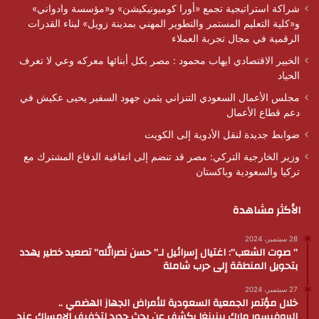
شراكة استراتيجية تجمع «أورا كوميونيكيشن» و«مؤسسة وادواني»
و«كلية التعليم المستمر والتطوير المهني بمدينة زويل» لبناء القدرات
الرقمية في مجال تجربة العملاء
الخبير الاقتصادي ايهاب محمود : مصر بكل أبنائها معركه وعي لا تعرف
الحياد
مجلس الأعمال السعودي التنزاني يثمن جهود السفير يحيى عكيش في
دعم قطاع الأعمال
ضوابط جديدة لنقل الأدوية إلى الكويت
وزير الخارجية التركي: مصر قد تنضم إلى اتفاقية الدفاع المشترك مع
تركيا والسعودية وباكستان
الأكثر مشاهدة
28 سبتمبر، 2024
” صوت الشعب”: اغتيال إسرائيل لـ” حسن نصرالله” تصعيد خطير يهدد
بتحويل المنطقة إلى حرب شاملة
27 سبتمبر، 2024
خلال مؤتمر الجمعية السعودية للأمراض الجهاز الهضمي ..
البروفيسور مارك بينينغا يكشف عن بحث جديد لتخفيف الإمساك عند