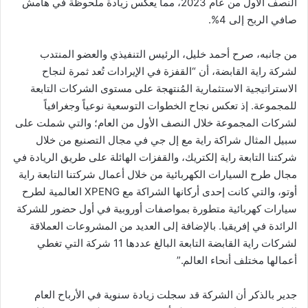
النصف الأول من عام 2023، مما يعكس زيادة ملحوظة في هامش
صافي الربح إلى 4%.
من جانبه، صرح أحمد خليل، الرئيس التنفيذي والعضو المنتدب
لشركة راية القابضة، أن “القفزة في الإيرادات تُعد ثمرة لنجاح
الاستراتيجية الاستثمارية المُنتهجة على مستوى الشركات التابعة
للمجموعة. إذ تعكس نجاح الخطوات التوسعية نوعياً وجغرافياً
لشركات المجموعة خلال النصف الأول من العام؛ والتي شملت على
سبيل المثال شراكة راية مع إل جي في مجال التصنيع من خلال
شركتنا التابعة راية إلكتريك، والقفزات الهائلة على طريق الريادة في
مجال طرح السيارات الكهربائية من خلال أعمال شركتنا التابعة راية
أوتو، والتي كانت إحدى أركانها الشراكة مع XPENG العالمية لطرح
سيارات كهربائية متطورة بمواصفات أوروبية في أول حضور للشركة
الرائدة في إفريقيا. بالإضافة إلى العديد من المشروعات العملاقة
لشركات راية القابضة التابعة البالغ عددها 11 شركة التي تغطي
أعمالها مختلف أنحاء العالم.”
جدير بالذكر أن الشركة قد سجلت زيادة سنوية في الأرباح العام