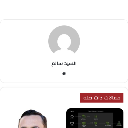
السيد سالم
موق
ع
الوي
ب
مقالات ذات صلة