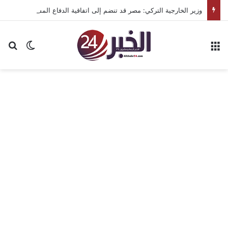
وزير الخارجية التركي: مصر قد تنضم إلى اتفاقية الدفاع المشترك مع تركيا والسعودية وباكستان
القائمة
بح
الوضع ا