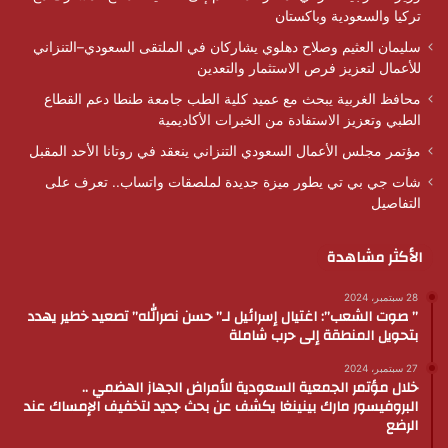
تركيا والسعودية وباكستان
سليمان العثيم وصلاح دهلوي يشاركان في الملتقى السعودي–التنزاني
للأعمال لتعزيز فرص الاستثمار والتعدين
محافظ الغربية يبحث مع عميد كلية الطب جامعة طنطا دعم القطاع
الطبي وتعزيز الاستفادة من الخبرات الأكاديمية
مؤتمر مجلس الأعمال السعودي التنزاني ينعقد في روتانا الأحد المقبل
شات جي بي تي يطور ميزة جديدة لملصقات واتساب.. تعرف على
التفاصيل
الأكثر مشاهدة
28 سبتمبر، 2024
” صوت الشعب”: اغتيال إسرائيل لـ” حسن نصرالله” تصعيد خطير يهدد
بتحويل المنطقة إلى حرب شاملة
27 سبتمبر، 2024
خلال مؤتمر الجمعية السعودية للأمراض الجهاز الهضمي ..
البروفيسور مارك بينينغا يكشف عن بحث جديد لتخفيف الإمساك عند
الرضع