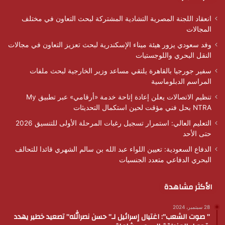
انعقاد اللجنة المصرية التشادية المشتركة لبحث التعاون في مختلف
المجالات
وفد سعودي يزور هيئة ميناء الإسكندرية لبحث تعزيز التعاون في مجالات
النقل البحري واللوجستيات
سفير جورجيا بالقاهرة يلتقي مساعد وزير الخارجية لبحث ملفات
المراسم الدبلوماسية
تنظيم الاتصالات يعلن إعادة إتاحة خدمة «أرقامي» عبر تطبيق My
NTRA بحل فني مؤقت لحين استكمال التحديثات
التعليم العالي: استمرار تسجيل رغبات المرحلة الأولى للتنسيق 2026
حتى الأحد
الدفاع السعودية: تعيين اللواء عبد الله بن سالم الشهري قائدا للتحالف
البحري الدفاعي متعدد الجنسيات
الأكثر مشاهدة
28 سبتمبر، 2024
” صوت الشعب”: اغتيال إسرائيل لـ” حسن نصرالله” تصعيد خطير يهدد