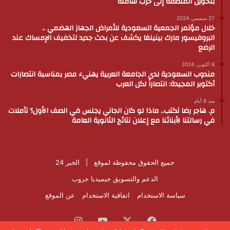
بتحويل المنطقة إلى حرب شاملة
27 سبتمبر، 2024
خلال مؤتمر الجمعية السعودية للأمراض الجهاز الهضمي ..
البروفيسور مارك بينينغا يكشف عن بحث جديد لتخفيف الإمساك عند
الرضع
6 أكتوبر، 2024
مندوب السعودية لدى الجامعة العربية يهنيء مصر بمناسبة انتصارات
أكتوبر المجيدة: انتصاراً لكل العرب
منذ 6 أيام
م. هاجر رضا تكتب.. ماذا لو كان الجاني يجلس في الصف الأول؟ تأملات
في رسالتنا لأبنائنا مع إعلان نتائج الثانوية العامة
جميع الحقوق محفوظة لموقع |
الخبر 24
الدعم والتسويق
جيميديا جروب
سياسة الاستخدام
اتفاقية الاستخدام
عن الموقع
فيسبوك
‫X
‫YouTube
انستقرام