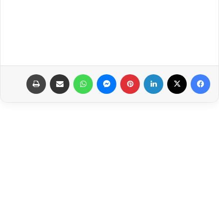
فيسبوك
‫X
لينكدإن
بينتيريست
ماسنجر
واتساب
مشاركة عبر البريد
طباعة