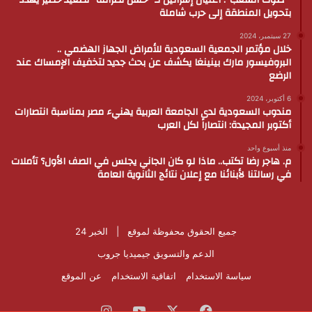
” صوت الشعب”: اغتيال إسرائيل لـ” حسن نصرالله” تصعيد خطير يهدد
بتحويل المنطقة إلى حرب شاملة
27 سبتمبر، 2024
خلال مؤتمر الجمعية السعودية للأمراض الجهاز الهضمي ..
البروفيسور مارك بينينغا يكشف عن بحث جديد لتخفيف الإمساك عند
الرضع
6 أكتوبر، 2024
مندوب السعودية لدى الجامعة العربية يهنيء مصر بمناسبة انتصارات
أكتوبر المجيدة: انتصاراً لكل العرب
منذ أسبوع واحد
م. هاجر رضا تكتب.. ماذا لو كان الجاني يجلس في الصف الأول؟ تأملات
في رسالتنا لأبنائنا مع إعلان نتائج الثانوية العامة
جميع الحقوق محفوظة لموقع |
الخبر 24
الدعم والتسويق
جيميديا جروب
سياسة الاستخدام
اتفاقية الاستخدام
عن الموقع
فيسبوك
‫X
‫YouTube
انستقرام