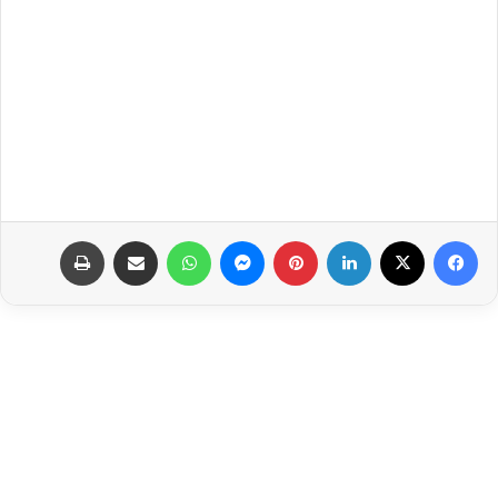
فيسبوك
‫X
لينكدإن
بينتيريست
ماسنجر
واتساب
مشاركة عبر البريد
طباعة