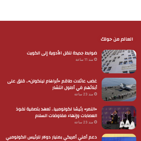
العالم من حولك
ضوابط جديدة لنقل الأدوية إلى الكويت
منذ 11 ساعة
غضب عائلات طاقم «أبراهام لينكولن».. قلق على
أبنائهم في أطول انتشار
منذ 23 ساعة
«النمر» رئيسًا لكولومبيا.. تعهد بتصفية نفوذ
العصابات وإنهاء مفاوضات السلام
منذ 23 ساعة
دعم أمني أمريكي بمليار دولار للرئيس الكولومبي