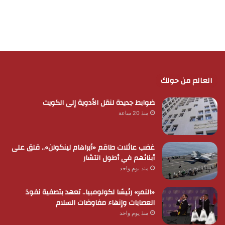
العالم من حولك
ضوابط جديدة لنقل الأدوية إلى الكويت
منذ 20 ساعة
غضب عائلات طاقم «أبراهام لينكولن».. قلق على
أبنائهم في أطول انتشار
منذ يوم واحد
«النمر» رئيسًا لكولومبيا.. تعهد بتصفية نفوذ
العصابات وإنهاء مفاوضات السلام
منذ يوم واحد