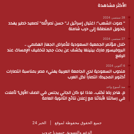
الأكثر مشاهدة
28 سبتمبر، 2024
” صوت الشعب”: اغتيال إسرائيل لـ” حسن نصرالله” تصعيد خطير يهدد
بتحويل المنطقة إلى حرب شاملة
27 سبتمبر، 2024
خلال مؤتمر الجمعية السعودية للأمراض الجهاز الهضمي ..
البروفيسور مارك بينينغا يكشف عن بحث جديد لتخفيف الإمساك عند
الرضع
6 أكتوبر، 2024
مندوب السعودية لدى الجامعة العربية يهنيء مصر بمناسبة انتصارات
أكتوبر المجيدة: انتصاراً لكل العرب
منذ أسبوع واحد
م. هاجر رضا تكتب.. ماذا لو كان الجاني يجلس في الصف الأول؟ تأملات
في رسالتنا لأبنائنا مع إعلان نتائج الثانوية العامة
جميع الحقوق محفوظة لموقع |
الخبر 24
الدعم والتسويق
جيميديا جروب