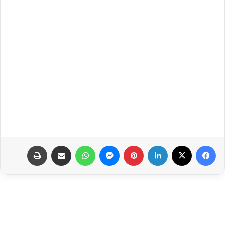
فيسبوك
‫X
لينكدإن
بينتيريست
ماسنجر
واتساب
مشاركة عبر البريد
طباعة