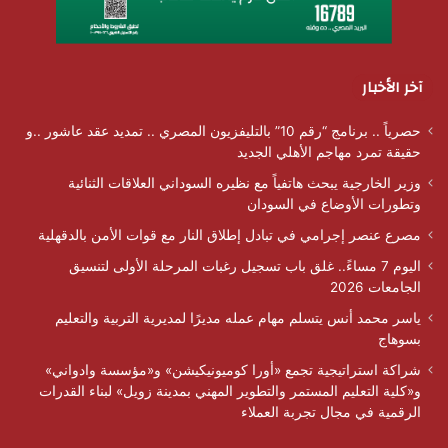
آخر الأخبار
حصرياً .. برنامج “رقم 10” بالتليفزيون المصري .. تمديد عقد عاشور ..و
حقيقة تمرد مهاجم الأهلي الجديد
وزير الخارجية يبحث هاتفياً مع نظيره السوداني العلاقات الثنائية
وتطورات الأوضاع في السودان
مصرع عنصر إجرامي في تبادل إطلاق النار مع قوات الأمن بالدقهلية
اليوم 7 مساءً.. غلق باب تسجيل رغبات المرحلة الأولى لتنسيق
الجامعات 2026
ياسر محمد أنس يتسلم مهام عمله مديرًا لمديرية التربية والتعليم
بسوهاج
شراكة استراتيجية تجمع «أورا كوميونيكيشن» و«مؤسسة وادواني»
و«كلية التعليم المستمر والتطوير المهني بمدينة زويل» لبناء القدرات
الرقمية في مجال تجربة العملاء