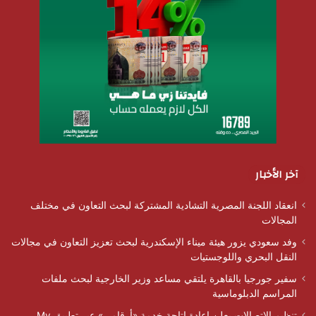
آخر الأخبار
انعقاد اللجنة المصرية التشادية المشتركة لبحث التعاون في مختلف
المجالات
وفد سعودي يزور هيئة ميناء الإسكندرية لبحث تعزيز التعاون في مجالات
النقل البحري واللوجستيات
سفير جورجيا بالقاهرة يلتقي مساعد وزير الخارجية لبحث ملفات
المراسم الدبلوماسية
تنظيم الاتصالات يعلن إعادة إتاحة خدمة «أرقامي» عبر تطبيق My