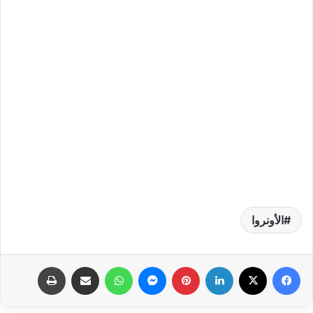
الأونروا
فيسبوك
‫X
لينكدإن
بينتيريست
ماسنجر
واتساب
مشاركة عبر البريد
طباعة