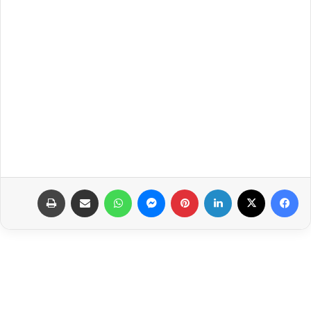
فيسبوك
‫X
لينكدإن
بينتيريست
ماسنجر
واتساب
مشاركة عبر البريد
طباعة