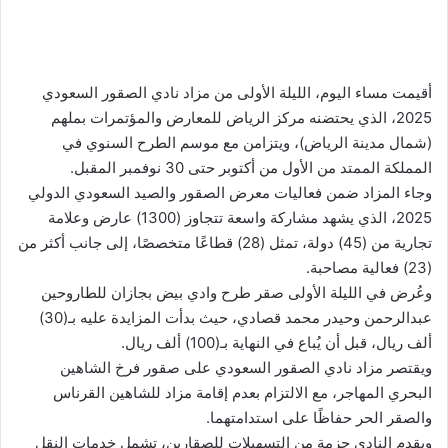
أقيمت مساء اليوم، الليلة الأولى من مزاد نادي الصقور السعودي
2025، الذي يحتضنه مركز الرياض للمعارض والمؤتمرات بملهم
(شمال مدينة الرياض)، ويتزامن مع موسم الطرح السنوي في
المملكة الممتد من الأول من أكتوبر حتى 30 نوفمبر المقبل.
وجاء المزاد ضمن فعاليات معرض الصقور والصيد السعودي الدولي
2025، الذي يشهد مشاركة واسعة تتجاوز (1300) عارض وعلامة
تجارية من (45) دولة، تمثل (28) قطاعًا متخصصًا، إلى جانب أكثر من
(23) فعالية مصاحبة.
وعُرض في الليلة الأولى صقر طرح وادي بيض بجازان للطاروحين
عبدالرحمن وحيدر محمد قصادي، حيث بدأت المزايدة عليه بـ(30)
ألف ريال، قبل أن يُباع في النهاية بـ(100) ألف ريال.
ويقتصر مزاد نادي الصقور السعودي على صقور فرخ الشاهين
البحري المهاجر، مع الالتزام بعدم إقامة مزاد للشاهين القرناس
والصقر الحر حفاظًا على استدامتهما.
ويقدم النادي حزمة من التسهيلات للصقارين، تشمل خدمات النقل