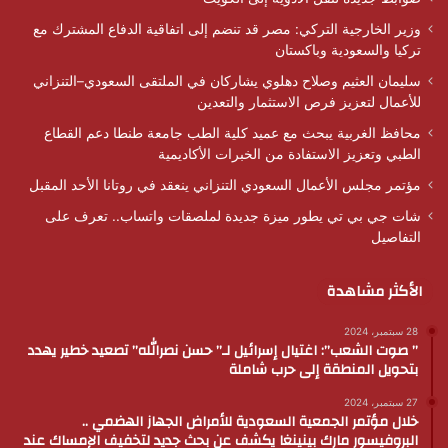
وزير الخارجية التركي: مصر قد تنضم إلى اتفاقية الدفاع المشترك مع
تركيا والسعودية وباكستان
سليمان العثيم وصلاح دهلوي يشاركان في الملتقى السعودي–التنزاني
للأعمال لتعزيز فرص الاستثمار والتعدين
محافظ الغربية يبحث مع عميد كلية الطب جامعة طنطا دعم القطاع
الطبي وتعزيز الاستفادة من الخبرات الأكاديمية
مؤتمر مجلس الأعمال السعودي التنزاني ينعقد في روتانا الأحد المقبل
شات جي بي تي يطور ميزة جديدة لملصقات واتساب.. تعرف على
التفاصيل
الأكثر مشاهدة
28 سبتمبر، 2024
” صوت الشعب”: اغتيال إسرائيل لـ” حسن نصرالله” تصعيد خطير يهدد
بتحويل المنطقة إلى حرب شاملة
27 سبتمبر، 2024
خلال مؤتمر الجمعية السعودية للأمراض الجهاز الهضمي ..
البروفيسور مارك بينينغا يكشف عن بحث جديد لتخفيف الإمساك عند