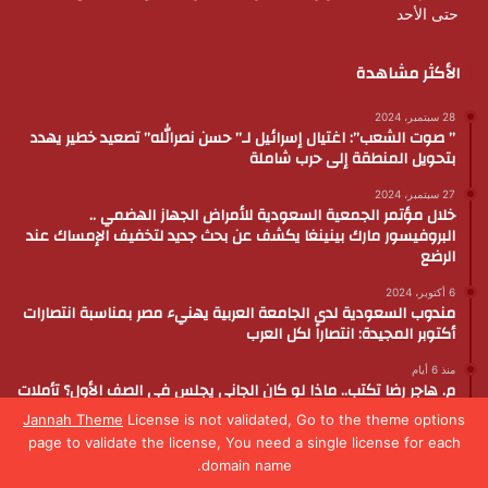
حتى الأحد
الأكثر مشاهدة
28 سبتمبر، 2024
” صوت الشعب”: اغتيال إسرائيل لـ” حسن نصرالله” تصعيد خطير يهدد
بتحويل المنطقة إلى حرب شاملة
27 سبتمبر، 2024
خلال مؤتمر الجمعية السعودية للأمراض الجهاز الهضمي ..
البروفيسور مارك بينينغا يكشف عن بحث جديد لتخفيف الإمساك عند
الرضع
6 أكتوبر، 2024
مندوب السعودية لدى الجامعة العربية يهنيء مصر بمناسبة انتصارات
أكتوبر المجيدة: انتصاراً لكل العرب
منذ 6 أيام
م. هاجر رضا تكتب.. ماذا لو كان الجاني يجلس في الصف الأول؟ تأملات
في رسالتنا لأبنائنا مع إعلان نتائج الثانوية العامة
Jannah Theme
License is not validated, Go to the theme options
page to validate the license, You need a single license for each
domain name.