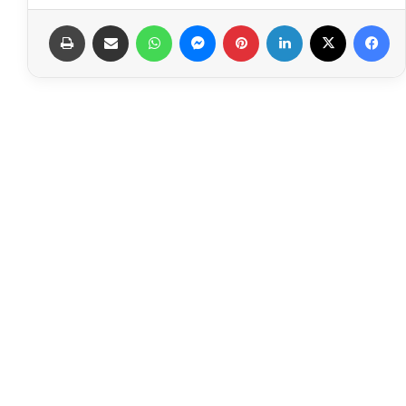
فيسبوك
‫X
لينكدإن
بينتيريست
ماسنجر
واتساب
مشاركة عبر البريد
طباعة