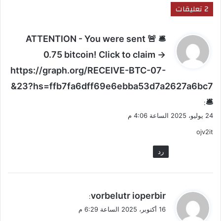
‫2 تعليقات
ي
🛎 🚨 ATTENTION - You were sent
ق
0.75 bitcoin! Click to claim →
و
https://graph.org/RECEIVE-BTC-07-
ل
23?hs=ffb7fa6dff69e6ebba53d7a2627a6bc7&
🛎
:
24 يوليو، 2025 الساعة 4:06 م
ojv2it
رد
ي
vorbelutr ioperbir
:
ق
16 أكتوبر، 2025 الساعة 6:29 م
و