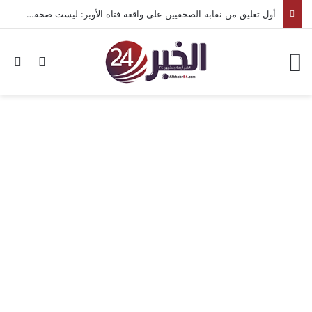
أول تعليق من نقابة الصحفيين على واقعة فتاة الأوبر: ليست صحفية وغير مقيدة بجداول النقابة
القائمة
بح
الوضع ا