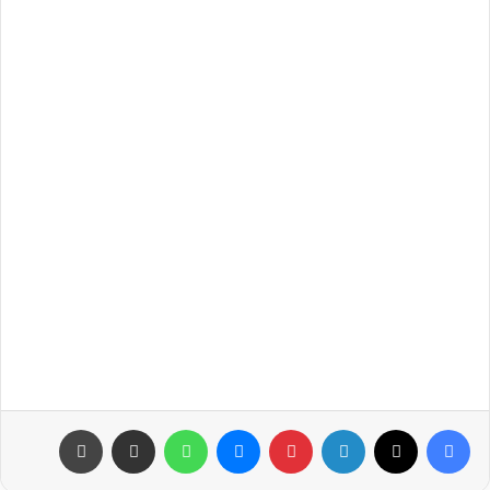
فيسبوك
‫X
لينكدإن
بينتيريست
ماسنجر
واتساب
مشاركة عبر البريد
طباعة