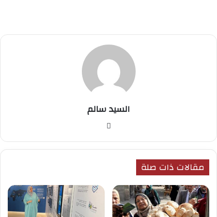
السيد سالم
موق
ع
الوي
ب
مقالات ذات صلة