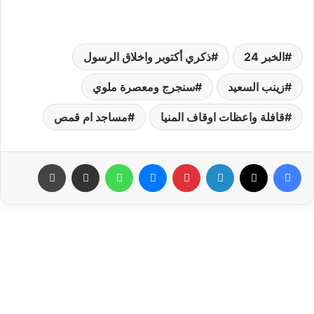
الخبر 24
ذكري أكتوبر واخلاق الرسول
زينب السعيد
سنجرج ومعصرة ملوي
قافلة واعظات اوقاف المنيا
مساجد ام قمص
فيسبوك
‫X
لينكدإن
بينتيريست
ماسنجر
واتساب
مشاركة عبر البريد
طباعة