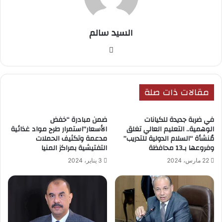
السيد سالم
موق
ع
الوي
ب
مقالات ذات صلة
في ضربة جديدة للكيانات
ضمن مبادرة “خفض
الوهمية.. التعليم العالي تغلق
الأسعار”استمرار طرح مواد غذائية
مُنشأة “السلام الدولية للتدريب”
مدعمة وتكثيف الحملات
وفروعها بـ13 محافظة
التفتيشية بمراكز المنيا
22 مارس، 2024
3 يناير، 2024