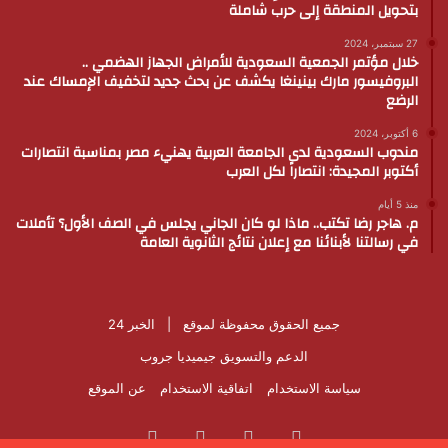
بتحويل المنطقة إلى حرب شاملة
27 سبتمبر، 2024
خلال مؤتمر الجمعية السعودية للأمراض الجهاز الهضمي ..
البروفيسور مارك بينينغا يكشف عن بحث جديد لتخفيف الإمساك عند
الرضع
6 أكتوبر، 2024
مندوب السعودية لدى الجامعة العربية يهنيء مصر بمناسبة انتصارات
أكتوبر المجيدة: انتصاراً لكل العرب
منذ 5 أيام
م. هاجر رضا تكتب.. ماذا لو كان الجاني يجلس في الصف الأول؟ تأملات
في رسالتنا لأبنائنا مع إعلان نتائج الثانوية العامة
جميع الحقوق محفوظة لموقع |
الخبر 24
الدعم والتسويق
جيميديا جروب
سياسة الاستخدام
اتفاقية الاستخدام
عن الموقع
فيسبوك
‫X
‫YouTube
انستقرام