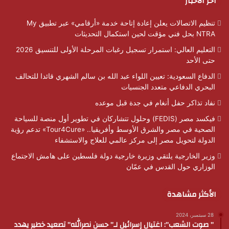
آخر الأخبار
تنظيم الاتصالات يعلن إعادة إتاحة خدمة «أرقامي» عبر تطبيق My
NTRA بحل فني مؤقت لحين استكمال التحديثات
التعليم العالي: استمرار تسجيل رغبات المرحلة الأولى للتنسيق 2026
حتى الأحد
الدفاع السعودية: تعيين اللواء عبد الله بن سالم الشهري قائدا للتحالف
البحري الدفاعي متعدد الجنسيات
نفاد تذاكر حفل أنغام في جدة قبل موعده
فيكسد مصر (FEDIS) وحلول تتشاركان في تطوير أول منصة للسياحة
الصحية في مصر والشرق الأوسط وأفريقيا.. «Tour4Cure» تدعم رؤية
الدولة لتحويل مصر إلى مركز عالمي للعلاج والاستشفاء
وزير الخارجية يلتقي وزيرة خارجية دولة فلسطين على هامش الاجتماع
الوزاري حول القدس في عمّان
الأكثر مشاهدة
28 سبتمبر، 2024
” صوت الشعب”: اغتيال إسرائيل لـ” حسن نصرالله” تصعيد خطير يهدد