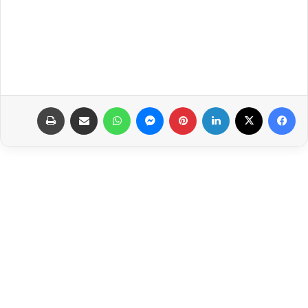
فيسبوك
‫X
لينكدإن
بينتيريست
ماسنجر
واتساب
مشاركة عبر البريد
طباعة