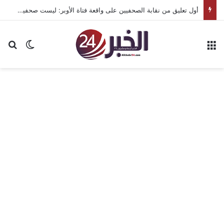
أول تعليق من نقابة الصحفيين على واقعة فتاة الأوبر: ليست صحفية وغير مقيدة بجداول النقابة
القائمة
بح
الوضع ا