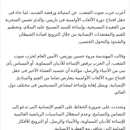
أعرب حزب صوت الشعب، عن استيائه ورفضه الشديد، لما جاء فى
حفل افتتاح دورة الألعاب الأولمبية فى باريس، والذى تضمن السخرية
من العقيدة المسيحية، وإساءة للسيد المسيح عليه السلام، وتحطيم
للقيم والمعتقدات الإنسانية من خلال الترويج لعبادة الشيطان
والشذوذ والتحول الجنسى.
وقالت المهندسة مروة حسين بوريص، الأمين العام لحزب صوت
الشعب، أن الحزب يرفض الإساءة للأديان السماوية، أو المساس بأى
نبى من الأنبياء والرسل، مؤكدة أن تجسيد العشاء الأخير فى حفل
افتتاح دورة الألعاب الأولمبية يتعارض تماما من القيم والمبادئ
الإنسانية، ويمثل إهانة وإساءة لمشاعر المسيحيين فى مختلف دول
العالم.
وشددت على ضرورة الحفاظ على القيم الإنسانية التى تدعو إلى
التضامن والتسامح، وعدم استغلال المناسبات الرياضية العالمية
للإساءة للأديان السماوية، والأنبياء والرسل، أو الترويج للأفكار
الهدامة التى تتنافى مع الفطرة الإنسانية.