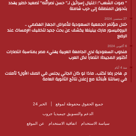
” صوت الشعب”: اغتيال إسرائيل لـ” حسن نصرالله” تصعيد خطير يهدد
بتحويل المنطقة إلى حرب شاملة
27 سبتمبر، 2024
خلال مؤتمر الجمعية السعودية للأمراض الجهاز الهضمي ..
البروفيسور مارك بينينغا يكشف عن بحث جديد لتخفيف الإمساك عند
الرضع
6 أكتوبر، 2024
مندوب السعودية لدى الجامعة العربية يهنيء مصر بمناسبة انتصارات
أكتوبر المجيدة: انتصاراً لكل العرب
منذ 4 أيام
م. هاجر رضا تكتب.. ماذا لو كان الجاني يجلس في الصف الأول؟ تأملات
في رسالتنا لأبنائنا مع إعلان نتائج الثانوية العامة
جميع الحقوق محفوظة لموقع |
الخبر 24
الدعم والتسويق
جيميديا جروب
سياسة الاستخدام
اتفاقية الاستخدام
عن الموقع