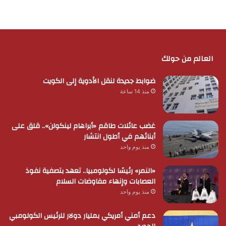
العالم من حولك
ضوابط جديدة لنقل الأدوية إلى الكويت
منذ 14 ساعة
غضب عائلات طاقم «أبراهام لينكولن».. قلق على
أبنائهم في أطول انتشار
منذ يوم واحد
«النمر» رئيسًا لكولومبيا.. تعهد بتصفية نفوذ
العصابات وإنهاء مفاوضات السلام
منذ يوم واحد
دعم أمني أمريكي بمليار دولار للرئيس الكولومبي