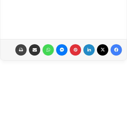
فيسبوك
‫X
لينكدإن
بينتيريست
ماسنجر
واتساب
مشاركة عبر البريد
طباعة