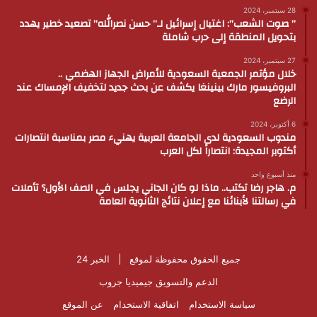
28 سبتمبر، 2024
” صوت الشعب”: اغتيال إسرائيل لـ” حسن نصرالله” تصعيد خطير يهدد
بتحويل المنطقة إلى حرب شاملة
27 سبتمبر، 2024
خلال مؤتمر الجمعية السعودية للأمراض الجهاز الهضمي ..
البروفيسور مارك بينينغا يكشف عن بحث جديد لتخفيف الإمساك عند
الرضع
6 أكتوبر، 2024
مندوب السعودية لدى الجامعة العربية يهنيء مصر بمناسبة انتصارات
أكتوبر المجيدة: انتصاراً لكل العرب
منذ أسبوع واحد
م. هاجر رضا تكتب.. ماذا لو كان الجاني يجلس في الصف الأول؟ تأملات
في رسالتنا لأبنائنا مع إعلان نتائج الثانوية العامة
جميع الحقوق محفوظة لموقع |
الخبر 24
الدعم والتسويق
جيميديا جروب
سياسة الاستخدام
اتفاقية الاستخدام
عن الموقع