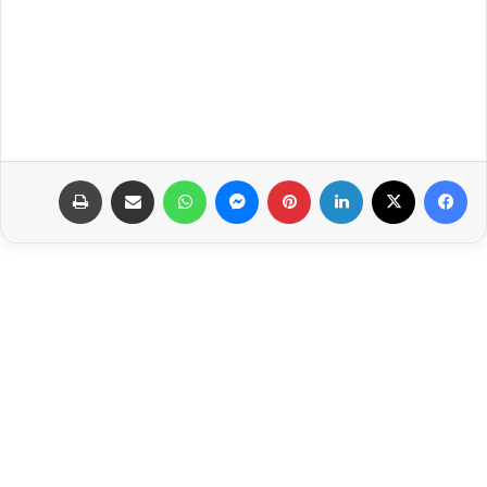
فيسبوك
‫X
لينكدإن
بينتيريست
ماسنجر
واتساب
مشاركة عبر البريد
طباعة