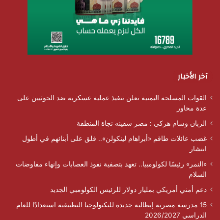
آخر الأخبار
القوات المسلحة اليمنية تعلن تنفيذ عملية عسكرية ضد الحوثيين على
عدة محاور
الربان وسام هركي : مصر سفينه نجاة المنطقة
غضب عائلات طاقم «أبراهام لينكولن».. قلق على أبنائهم في أطول
انتشار
«النمر» رئيسًا لكولومبيا.. تعهد بتصفية نفوذ العصابات وإنهاء مفاوضات
السلام
دعم أمني أمريكي بمليار دولار للرئيس الكولومبي الجديد
15 مدرسة مصرية إيطالية جديدة للتكنولوجيا التطبيقية استعدادًا للعام
الدراسي 2026/2027