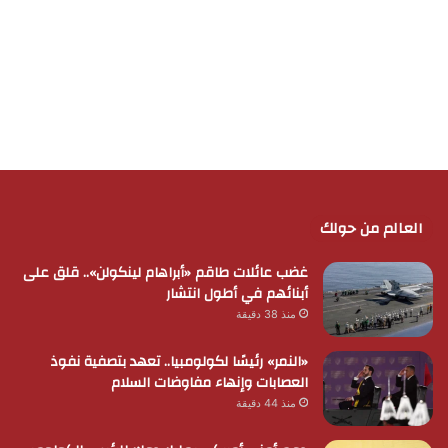
العالم من حولك
غضب عائلات طاقم «أبراهام لينكولن».. قلق على
أبنائهم في أطول انتشار
منذ 38 دقيقة
«النمر» رئيسًا لكولومبيا.. تعهد بتصفية نفوذ
العصابات وإنهاء مفاوضات السلام
منذ 44 دقيقة