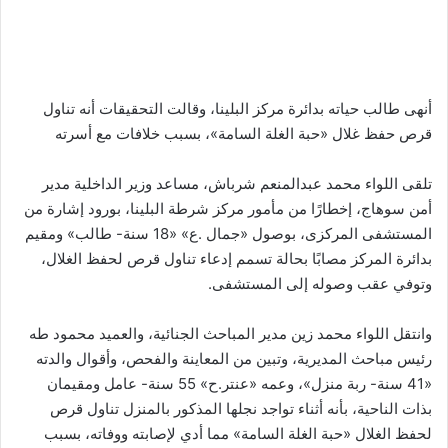
أنهى طالب حياته بدائرة مركز البلينا، وقالت التحقيقات أنه تناول
قرص حفظ غلال «حبة الغلة السامة»، بسبب خلافات مع أسرته
تلقى اللواء محمد عبدالمنعم شرباش، مساعد وزير الداخلية مدير
أمن سوهاج، إخطارًا من مأمور مركز شرطة البلينا، بورود إشارة من
المستشفى المركزى، بوصول «جمال .ع» «18 سنة- طالب» ومقيم
بدائرة المركز مصابًا بحالة تسمم إدعاء تناول قرص لحفظ الغلال،
وتوفي عقب وصوله إلى المستشفى.
وانتقل اللواء محمد زين مدير المباحث الجنائية، والعميد محمود طه
رئيس مباحث المديرية، وتبين من المعاينة والفحص، وأقوال والدته
«41 سنة- ربة منزل»، وعمه «عنتر.ح» 55 سنة- عامل ومقيمان
بذات الناحية، بأنه أثناء تواجد نجلها المذكور بالمنزل تناول قرص
لحفظ الغلال «حبة الغلة السامة» مما أدي لإصابته ووفاته، بسبب