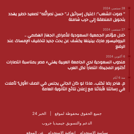
28 سبتمبر، 2024
” صوت الشعب”: اغتيال إسرائيل لـ” حسن نصرالله” تصعيد خطير يهدد
بتحويل المنطقة إلى حرب شاملة
27 سبتمبر، 2024
خلال مؤتمر الجمعية السعودية للأمراض الجهاز الهضمي ..
البروفيسور مارك بينينغا يكشف عن بحث جديد لتخفيف الإمساك عند
الرضع
6 أكتوبر، 2024
مندوب السعودية لدى الجامعة العربية يهنيء مصر بمناسبة انتصارات
أكتوبر المجيدة: انتصاراً لكل العرب
منذ 6 أيام
م. هاجر رضا تكتب.. ماذا لو كان الجاني يجلس في الصف الأول؟ تأملات
في رسالتنا لأبنائنا مع إعلان نتائج الثانوية العامة
جميع الحقوق محفوظة لموقع |
الخبر 24
الدعم والتسويق
جيميديا جروب
سياسة الاستخدام
اتفاقية الاستخدام
عن الموقع