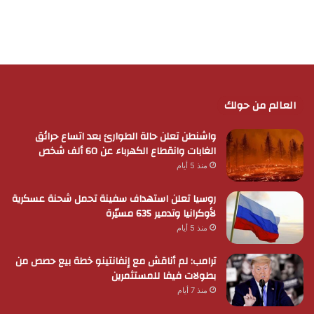
العالم من حولك
واشنطن تعلن حالة الطوارئ بعد اتساع حرائق
الغابات وانقطاع الكهرباء عن 60 ألف شخص
منذ 5 أيام
روسيا تعلن استهداف سفينة تحمل شحنة عسكرية
لأوكرانيا وتدمير 635 مسيّرة
منذ 5 أيام
ترامب: لم أناقش مع إنفانتينو خطة بيع حصص من
بطولات فيفا للمستثمرين
منذ 7 أيام