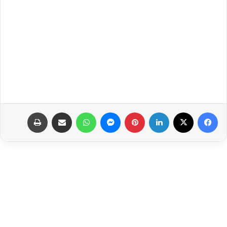
فيسبوك
‫X
لينكدإن
بينتيريست
ماسنجر
واتساب
مشاركة عبر البريد
طباعة