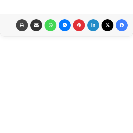
فيسبوك
‫X
لينكدإن
بينتيريست
ماسنجر
واتساب
مشاركة عبر البريد
طباعة