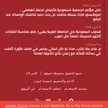
27 سبتمبر، 2024
خلال مؤتمر الجمعية السعودية للأمراض الجهاز الهضمي ..
البروفيسور مارك بينينغا يكشف عن بحث جديد لتخفيف الإمساك عند
الرضع
6 أكتوبر، 2024
مندوب السعودية لدى الجامعة العربية يهنيء مصر بمناسبة انتصارات
أكتوبر المجيدة: انتصاراً لكل العرب
منذ أسبوع واحد
م. هاجر رضا تكتب.. ماذا لو كان الجاني يجلس في الصف الأول؟ تأملات
في رسالتنا لأبنائنا مع إعلان نتائج الثانوية العامة
جميع الحقوق محفوظة لموقع |
الخبر 24
الدعم والتسويق
جيميديا جروب
سياسة الاستخدام
اتفاقية الاستخدام
عن الموقع
فيسبوك
‫X
‫YouTube
انستقرام
Jannah Theme
License is not validated, Go to the theme options