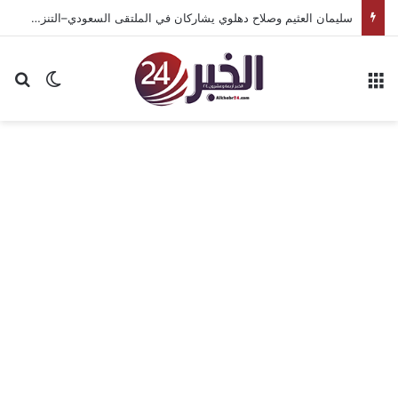
سليمان العثيم وصلاح دهلوي يشاركان في الملتقى السعودي–التنزاني للأعمال لتعزيز فرص الاستثمار والتعدين
القائمة
بح
الوضع ا