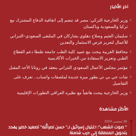
آخر الأخبار
وزير الخارجية التركي: مصر قد تنضم إلى اتفاقية الدفاع المشترك مع
تركيا والسعودية وباكستان
سليمان العثيم وصلاح دهلوي يشاركان في الملتقى السعودي–التنزاني
للأعمال لتعزيز فرص الاستثمار والتعدين
محافظ الغربية يبحث مع عميد كلية الطب جامعة طنطا دعم القطاع
الطبي وتعزيز الاستفادة من الخبرات الأكاديمية
مؤتمر مجلس الأعمال السعودي التنزاني ينعقد في روتانا الأحد المقبل
شات جي بي تي يطور ميزة جديدة لملصقات واتساب.. تعرف على
التفاصيل
وزير الخارجية يبحث هاتفياً مع نظيره العراقي التطورات الإقليمية
الأكثر مشاهدة
28 سبتمبر، 2024
” صوت الشعب”: اغتيال إسرائيل لـ” حسن نصرالله” تصعيد خطير يهدد
بتحويل المنطقة إلى حرب شاملة