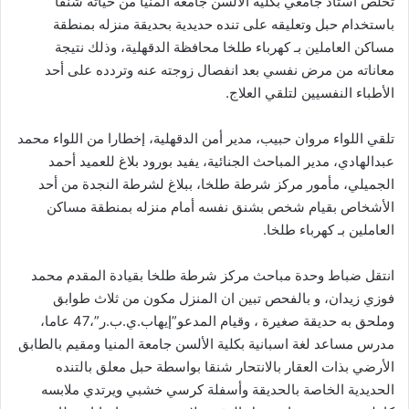
تخلص أستاذ جامعي بكلية الألسن جامعة المنيا من حياته شنقا
باستخدام حبل وتعليقه على تنده حديدية بحديقة منزله بمنطقة
مساكن العاملين بـ كهرباء طلخا محافظة الدقهلية، وذلك نتيجة
معاناته من مرض نفسي بعد انفصال زوجته عنه وتردده على أحد
الأطباء النفسيين لتلقي العلاج.
تلقي اللواء مروان حبيب، مدير أمن الدقهلية، إخطارا من اللواء محمد
عبدالهادي، مدير المباحث الجنائية، يفيد بورود بلاغ للعميد أحمد
الجميلي، مأمور مركز شرطة طلخا، ببلاغ لشرطة النجدة من أحد
الأشخاص بقيام شخص بشنق نفسه أمام منزله بمنطقة مساكن
العاملين بـ كهرباء طلخا.
انتقل ضباط وحدة مباحث مركز شرطة طلخا بقيادة المقدم محمد
فوزي زيدان، و بالفحص تبين ان المنزل مكون من ثلاث طوابق
وملحق به حديقة صغيرة ، وقيام المدعو”إيهاب.ي.ب.ر”،47 عاما،
مدرس مساعد لغة اسبانية بكلية الألسن جامعة المنيا ومقيم بالطابق
الأرضي بذات العقار بالانتحار شنقا بواسطة حبل معلق بالتنده
الحديدية الخاصة بالحديقة وأسفلة كرسي خشبي ويرتدي ملابسه