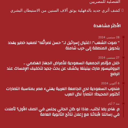
القنصلية للمصريين
كشف أثري جديد بالدقهلية يوثق آلاف السنين من الاستيطان البشري
الأكثر مشاهدة
28 سبتمبر، 2024
” صوت الشعب”: اغتيال إسرائيل لـ” حسن نصرالله” تصعيد خطير يهدد
بتحويل المنطقة إلى حرب شاملة
27 سبتمبر، 2024
خلال مؤتمر الجمعية السعودية للأمراض الجهاز الهضمي ..
البروفيسور مارك بينينغا يكشف عن بحث جديد لتخفيف الإمساك عند
الرضع
6 أكتوبر، 2024
مندوب السعودية لدى الجامعة العربية يهنيء مصر بمناسبة انتصارات
أكتوبر المجيدة: انتصاراً لكل العرب
منذ 7 أيام
م. هاجر رضا تكتب.. ماذا لو كان الجاني يجلس في الصف الأول؟ تأملات
في رسالتنا لأبنائنا مع إعلان نتائج الثانوية العامة