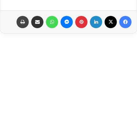
فيسبوك
‫X
لينكدإن
بينتيريست
ماسنجر
واتساب
مشاركة عبر البريد
طباعة