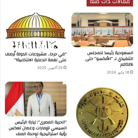
مقالات ذات صلة
السعودية رئيسا للمجلس
“في جرجا.. مشروعات الدولة تُرصف
التنفيذي لـ “الألكسو” حتى
على نغمة الدعاية الانتخابية!”
2026م
25 أكتوبر، 2025
18 مايو، 2024
“الحرية المصرى”: زيارة الرئيس
السيسي للإمارات وعمان تعكس
رؤية استراتيجية لوحدة الصف