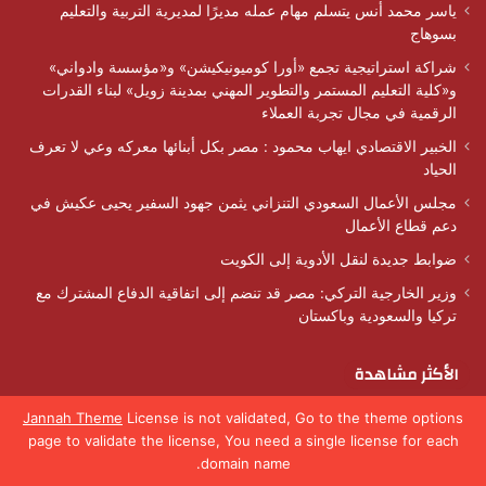
ياسر محمد أنس يتسلم مهام عمله مديرًا لمديرية التربية والتعليم
بسوهاج
شراكة استراتيجية تجمع «أورا كوميونيكيشن» و«مؤسسة وادواني»
و«كلية التعليم المستمر والتطوير المهني بمدينة زويل» لبناء القدرات
الرقمية في مجال تجربة العملاء
الخبير الاقتصادي ايهاب محمود : مصر بكل أبنائها معركه وعي لا تعرف
الحياد
مجلس الأعمال السعودي التنزاني يثمن جهود السفير يحيى عكيش في
دعم قطاع الأعمال
ضوابط جديدة لنقل الأدوية إلى الكويت
وزير الخارجية التركي: مصر قد تنضم إلى اتفاقية الدفاع المشترك مع
تركيا والسعودية وباكستان
الأكثر مشاهدة
Jannah Theme
License is not validated, Go to the theme options
28 سبتمبر، 2024
” صوت الشعب”: اغتيال إسرائيل لـ” حسن نصرالله” تصعيد خطير يهدد
page to validate the license, You need a single license for each
بتحويل المنطقة إلى حرب شاملة
domain name.
يسبوك
‫X
واتساب
تيلقرام