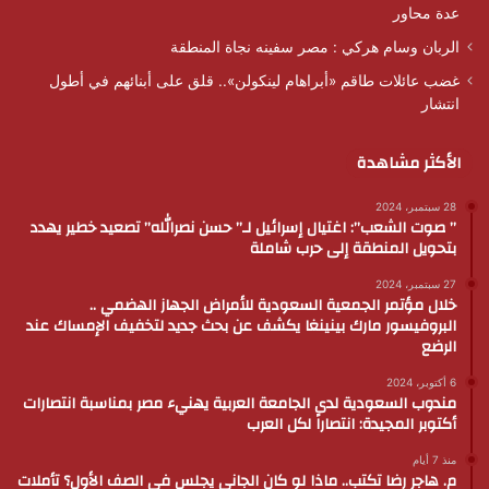
عدة محاور
الربان وسام هركي : مصر سفينه نجاة المنطقة
غضب عائلات طاقم «أبراهام لينكولن».. قلق على أبنائهم في أطول
انتشار
الأكثر مشاهدة
28 سبتمبر، 2024
” صوت الشعب”: اغتيال إسرائيل لـ” حسن نصرالله” تصعيد خطير يهدد
بتحويل المنطقة إلى حرب شاملة
27 سبتمبر، 2024
خلال مؤتمر الجمعية السعودية للأمراض الجهاز الهضمي ..
البروفيسور مارك بينينغا يكشف عن بحث جديد لتخفيف الإمساك عند
الرضع
6 أكتوبر، 2024
مندوب السعودية لدى الجامعة العربية يهنيء مصر بمناسبة انتصارات
أكتوبر المجيدة: انتصاراً لكل العرب
منذ 7 أيام
م. هاجر رضا تكتب.. ماذا لو كان الجاني يجلس في الصف الأول؟ تأملات