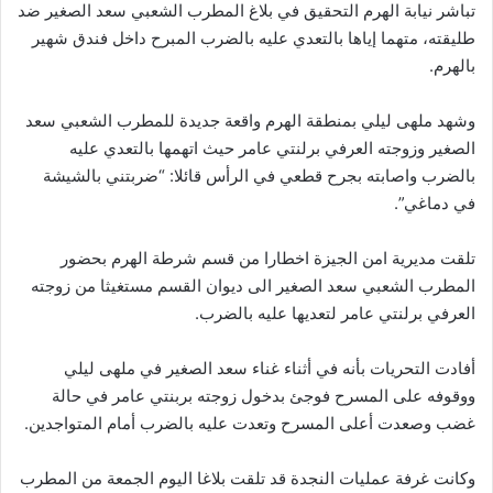
تباشر نيابة الهرم التحقيق في بلاغ المطرب الشعبي سعد الصغير ضد
طليقته، متهما إياها بالتعدي عليه بالضرب المبرح داخل فندق شهير
بالهرم.
وشهد ملهى ليلي بمنطقة الهرم واقعة جديدة للمطرب الشعبي سعد
الصغير وزوجته العرفي برلنتي عامر حيث اتهمها بالتعدي عليه
بالضرب واصابته بجرح قطعي في الرأس قائلا: “ضربتني بالشيشة
في دماغي”.
تلقت مديرية امن الجيزة اخطارا من قسم شرطة الهرم بحضور
المطرب الشعبي سعد الصغير الى ديوان القسم مستغيثا من زوجته
العرفي برلنتي عامر لتعديها عليه بالضرب.
أفادت التحريات بأنه في أثناء غناء سعد الصغير في ملهى ليلي
ووقوفه على المسرح فوجئ بدخول زوجته بربنتي عامر في حالة
غضب وصعدت أعلى المسرح وتعدت عليه بالضرب أمام المتواجدين.
وكانت غرفة عمليات النجدة قد تلقت بلاغا اليوم الجمعة من المطرب