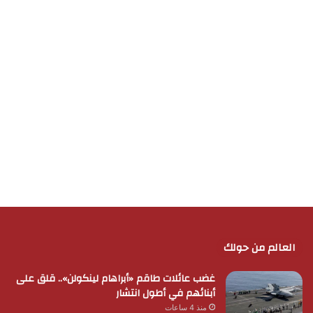
العالم من حولك
غضب عائلات طاقم «أبراهام لينكولن».. قلق على
أبنائهم في أطول انتشار
منذ 4 ساعات