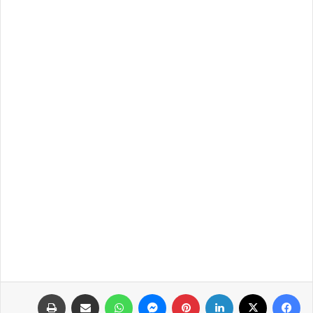
فيسبوك
‫X
لينكدإن
بينتيريست
ماسنجر
واتساب
مشاركة عبر البريد
طباعة