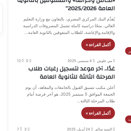
«تكافل وكرامة» والمتفوقين بالثانوية
العامة 2025/2026”
يُقدِّم البنك المركزي المصري، بالتعاون مع وزارة التعليم
العالي، منحًا دراسية كاملة تشمل المصروفات الدراسية
والإقامة,والإعاشة، للطلاب المتفوقين بالثانوية العامة…
أكمل القراءة »
ر
مي علوش
4 سبتمبر، 2025
0
12
غدًا.. آخر موعد لتسجيل رغبات طلاب
المرحلة الثالثة للثانوية العامة
أعلن مكتب تنسيق القبول بالجامعات والمعاهد، أن يوم
الجمعة الموافق 5 سبتمبر 2025، هو آخر فرصة أمام
طلاب المرحلة الثالثة…
أكمل القراءة »
ت
السيد سالم
24 أبريل، 2025
3
7