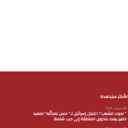
الأكثر مشاهدة
28 سبتمبر، 2024
” صوت الشعب”: اغتيال إسرائيل لـ” حسن نصرالله” تصعيد
خطير يهدد بتحويل المنطقة إلى حرب شاملة