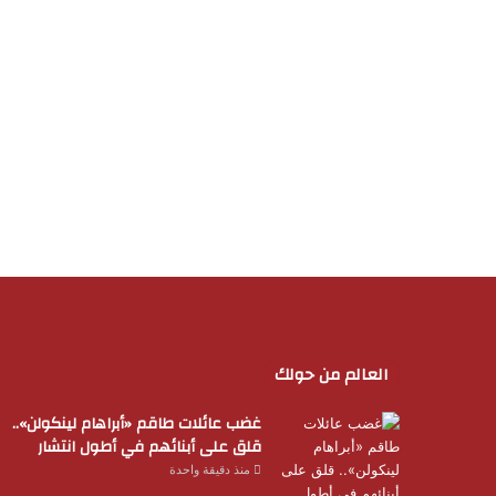
العالم من حولك
غضب عائلات طاقم «أبراهام لينكولن»..
قلق على أبنائهم في أطول انتشار
منذ دقيقة واحدة