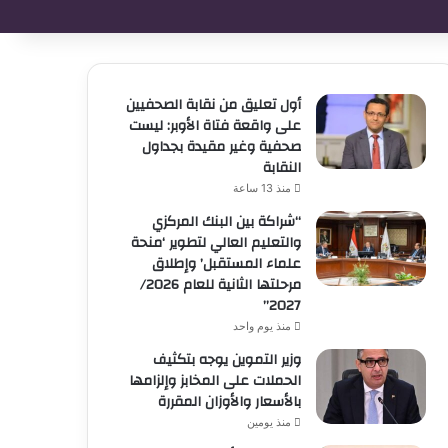
أول تعليق من نقابة الصحفيين
على واقعة فتاة الأوبر: ليست
صحفية وغير مقيدة بجداول
النقابة
منذ 13 ساعة
“شراكة بين البنك المركزي
والتعليم العالي لتطوير ‘منحة
علماء المستقبل’ وإطلاق
مرحلتها الثانية للعام 2026/
2027”
منذ يوم واحد
وزير التموين يوجه بتكثيف
الحملات على المخابز وإلزامها
بالأسعار والأوزان المقررة
منذ يومين