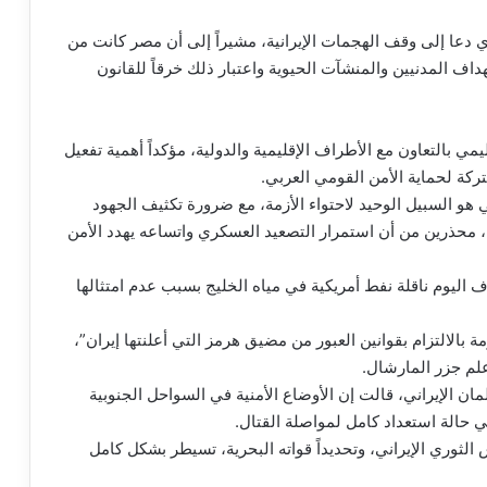
لوزير بقرار مجلس الأمن الدولي رقم 2817 الذي دعا إلى وقف الهجمات الإيرانية، مشيراً إلى أن مصر كانت من
اف المدنيين والمنشآت الحيوية واعتبار ذلك خرقاً للقانون
يمي بالتعاون مع الأطراف الإقليمية والدولية، مؤكداً أهمية تفعيل
ركة لحماية الأمن القومي العربي.
 هو السبيل الوحيد لاحتواء الأزمة، مع ضرورة تكثيف الجهود
محذرين من أن استمرار التصعيد العسكري واتساعه يهدد الأمن
اليوم ناقلة نفط أمريكية في مياه الخليج بسبب عدم امتثالها
بالالتزام بقوانين العبور من مضيق هرمز التي أعلنتها إيران”،
لم جزر المارشال.
ان الإيراني، قالت إن الأوضاع الأمنية في السواحل الجنوبية
ي حالة استعداد كامل لمواصلة القتال.
لثوري الإيراني، وتحديداً قواته البحرية، تسيطر بشكل كامل