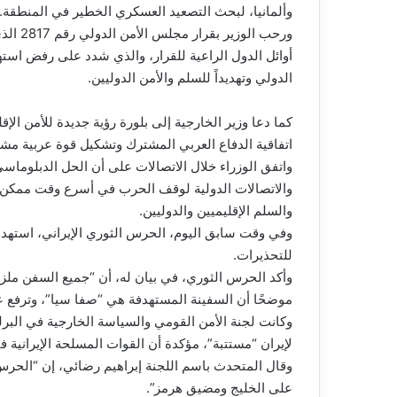
وألمانيا، لبحث التصعيد العسكري الخطير في المنطقة.
ورحب ا
أوائل الدول الراعية للقرار، والذي شدد على رفض استهد
الدولي وتهديداً للسلم والأمن الدوليين.
كما دعا وزير الخارجية إلى بلورة رؤية جديدة للأمن الإقل
اتفاقية الدفاع العربي المشترك وتشكيل قوة عربية مشت
واتفق الوزراء خلال الاتصالات على أن الحل الدبلوماسي
والاتصالات الدولية لوقف الحرب في أسرع وقت ممكن، 
والسلم الإقليميين والدوليين.
وفي وقت سابق اليوم، الحرس الثوري الإيراني، استهدف 
للتحذيرات.
وأكد الحرس الثوري، في بيان له، أن “جميع السفن ملزمة 
موضحًا أن السفينة المستهدفة هي “صفا سيا”، وترفع ع
وكانت لجنة الأمن القومي والسياسة الخارجية في البرلم
لإيران “مستتبة”، مؤكدة أن القوات المسلحة الإيرانية ف
وقال المتحدث باسم اللجنة إبراهيم رضائي، إن “الحرس ا
على الخليج ومضيق هرمز”.