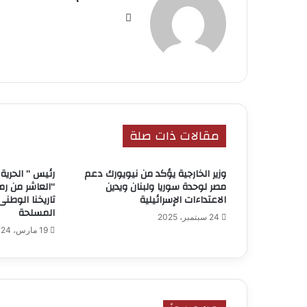
موق
ع
الوي
ب
مقالات ذات صلة
وزير الخارجية يؤكد من نيويورك دعم
رئيس ” الحرية 
مصر لوحدة سوريا ولبنان ويدين
“العاشر من ر
الاعتداءات الإسرائيلية
تاريخنا الوطن
المسلحة
24 سبتمبر، 2025
19 مارس، 2024