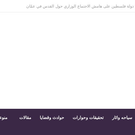
واقعة فتاة الأوبر: ليست صحفية وغير مقيدة بجداول النقابة
سياحه واثار
تحقيقات وحوارات
حوادث وقضايا
مقالات
منوع