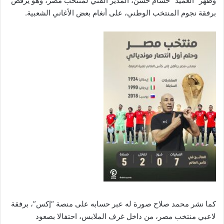
وظهر “العميد” حسام حسن، المدير الفني لمنتخب مصر، وهو يرقص
برفقة نجوم المنتخب الوطني، على أنغام بعض الأغاني الشعبية.
كما نشر محمد صلاح صورة له عبر حسابه على منصة “إكس”، برفقة
لاعبي منتخب مصر، من داخل غرف الملابس، احتفالا بصعود