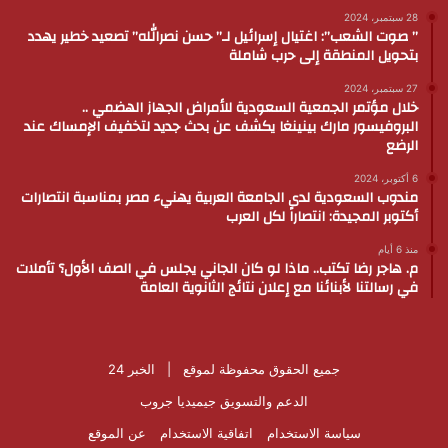
28 سبتمبر، 2024
” صوت الشعب”: اغتيال إسرائيل لـ” حسن نصرالله” تصعيد خطير يهدد
بتحويل المنطقة إلى حرب شاملة
27 سبتمبر، 2024
خلال مؤتمر الجمعية السعودية للأمراض الجهاز الهضمي ..
البروفيسور مارك بينينغا يكشف عن بحث جديد لتخفيف الإمساك عند
الرضع
6 أكتوبر، 2024
مندوب السعودية لدى الجامعة العربية يهنيء مصر بمناسبة انتصارات
أكتوبر المجيدة: انتصاراً لكل العرب
منذ 6 أيام
م. هاجر رضا تكتب.. ماذا لو كان الجاني يجلس في الصف الأول؟ تأملات
في رسالتنا لأبنائنا مع إعلان نتائج الثانوية العامة
جميع الحقوق محفوظة لموقع |
الخبر 24
الدعم والتسويق
جيميديا جروب
سياسة الاستخدام
اتفاقية الاستخدام
عن الموقع