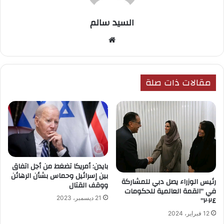
السيد سالم
موق
ع
الوي
ب
مقالات ذات صلة
بايدن: أمريكا تضغط من أجل اتفاق
بين إسرائيل وحماس بشأن الرهائن
رئيس الوزراء يصل دبي للمشاركة
ووقف القتال
في “القمة العالمية للحكومات
21 ديسمبر، 2023
٢٠٢٤”
12 فبراير، 2024