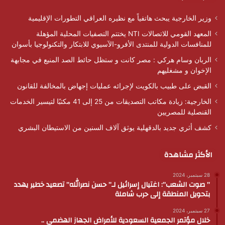
وزير الخارجية يبحث هاتفياً مع نظيره العراقي التطورات الإقليمية
المعهد القومي للاتصالات NTI يختتم التصفيات المحلية المؤهلة
للمنافسات الدولية للمنتدى الأفرو-الآسيوي للابتكار والتكنولوجيا بأسوان
الربان وسام هركي : مصر كانت و ستظل حائط الصد المنيع في مجابهة
الإخوان و مشغليهم
القبض على طبيب بالكويت لإجرائه عمليات إجهاض بالمخالفة للقانون
الخارجية: زيادة مكاتب التصديقات من 25 إلى 41 مكتبًا لتيسير الخدمات
القنصلية للمصريين
كشف أثري جديد بالدقهلية يوثق آلاف السنين من الاستيطان البشري
الأكثر مشاهدة
28 سبتمبر، 2024
” صوت الشعب”: اغتيال إسرائيل لـ” حسن نصرالله” تصعيد خطير يهدد
بتحويل المنطقة إلى حرب شاملة
27 سبتمبر، 2024
خلال مؤتمر الجمعية السعودية للأمراض الجهاز الهضمي ..