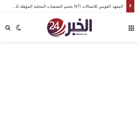
المعهد القومي للاتصالات NTI يختتم التصفيات المحلية المؤهلة للمنافسات الدولية للمنتدى الأفرو-الآسيوي للابتكار والتكنولوجيا بأسوان
القائمة
بح
الوضع ا