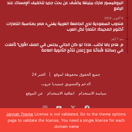
البروفيسور مارك بينينغا يكشف عن بحث جديد لتخفيف الإمساك عند
الرضع
6 أكتوبر، 2024
مندوب السعودية لدى الجامعة العربية يهنيء مصر بمناسبة انتصارات
أكتوبر المجيدة: انتصاراً لكل العرب
منذ 7 أيام
م. هاجر رضا تكتب.. ماذا لو كان الجاني يجلس في الصف الأول؟ تأملات
في رسالتنا لأبنائنا مع إعلان نتائج الثانوية العامة
جميع الحقوق محفوظة لموقع |
الخبر 24
الدعم والتسويق
جيميديا جروب
سياسة الاستخدام
اتفاقية الاستخدام
عن الموقع
فيسبوك
‫X
‫YouTube
انستقرام
Jannah Theme
License is not validated, Go to the theme options
page to validate the license, You need a single license for each
domain name.