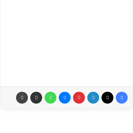
فيسبوك
‫X
لينكدإن
بينتيريست
ماسنجر
واتساب
مشاركة عبر البريد
طباعة