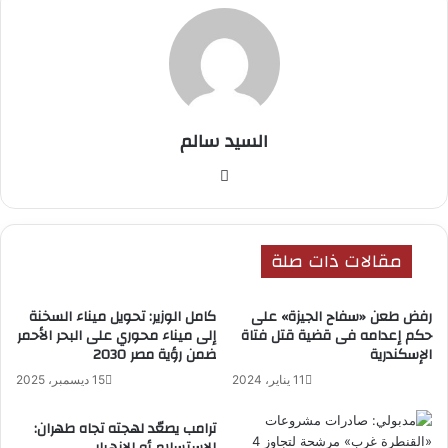
السيد سالم
موق
ع
الوي
ب
مقالات ذات صلة
رفض طعن «سفاح الجيزة» على
كامل الوزير: تحويل ميناء السخنة
حكم إعدامه فى قضية قتل فتاة
إلى ميناء محوري على البحر الأحمر
الإسكندرية
ضمن رؤية مصر 2030
11 يناير، 2024
15 ديسمبر، 2025
ترامب يصعّد لهجته تجاه طهران: