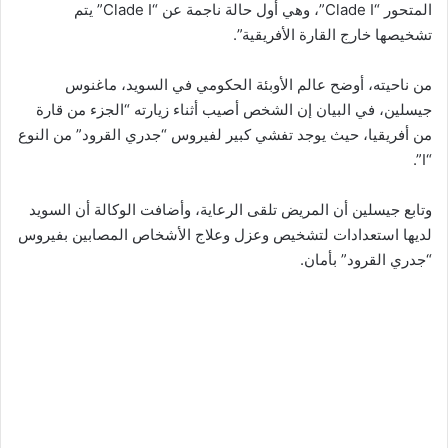
المتحور “Clade I”، وهي أول حالة ناجمة عن “Clade I” يتم
تشخيصها خارج القارة الأفريقية”.
من ناحيته، أوضح عالم الأوبئة الحكومي في السويد، ماغنوس
جيسلين، في البيان إن الشخص أصيب أثناء زيارته “الجزء من قارة
من أفريقيا، حيث يوجد تفشي كبير لفيروس “جدري القرود” من النوع
“I”.
وتابع جيسلين أن المريض تلقى الرعاية، وأضافت الوكالة أن السويد
لديها استعدادات لتشخيص وعزل وعلاج الأشخاص المصابين بفيروس
“جدري القرود” بأمان.