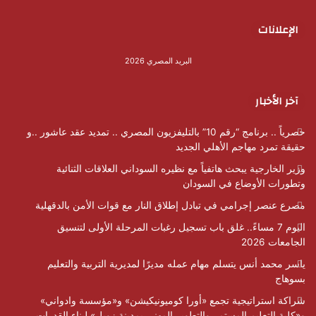
الإعلانات
البريد المصري 2026
آخر الأخبار
حصرياً .. برنامج “رقم 10” بالتليفزيون المصري .. تمديد عقد عاشور ..و
حقيقة تمرد مهاجم الأهلي الجديد
وزير الخارجية يبحث هاتفياً مع نظيره السوداني العلاقات الثنائية
وتطورات الأوضاع في السودان
مصرع عنصر إجرامي في تبادل إطلاق النار مع قوات الأمن بالدقهلية
اليوم 7 مساءً.. غلق باب تسجيل رغبات المرحلة الأولى لتنسيق
الجامعات 2026
ياسر محمد أنس يتسلم مهام عمله مديرًا لمديرية التربية والتعليم
بسوهاج
شراكة استراتيجية تجمع «أورا كوميونيكيشن» و«مؤسسة وادواني»
و«كلية التعليم المستمر والتطوير المهني بمدينة زويل» لبناء القدرات