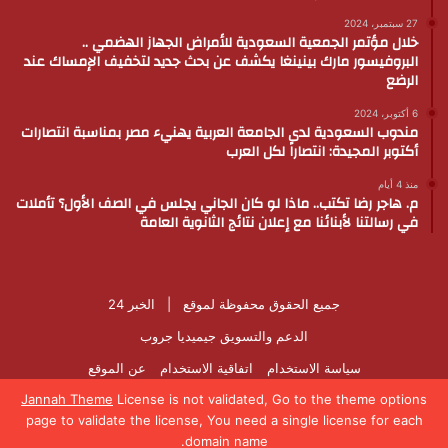
27 سبتمبر، 2024
خلال مؤتمر الجمعية السعودية للأمراض الجهاز الهضمي ..
البروفيسور مارك بينينغا يكشف عن بحث جديد لتخفيف الإمساك عند
الرضع
6 أكتوبر، 2024
مندوب السعودية لدى الجامعة العربية يهنيء مصر بمناسبة انتصارات
أكتوبر المجيدة: انتصاراً لكل العرب
منذ 4 أيام
م. هاجر رضا تكتب.. ماذا لو كان الجاني يجلس في الصف الأول؟ تأملات
في رسالتنا لأبنائنا مع إعلان نتائج الثانوية العامة
جميع الحقوق محفوظة لموقع |
الخبر 24
الدعم والتسويق
جيميديا جروب
سياسة الاستخدام
اتفاقية الاستخدام
عن الموقع
Jannah Theme
License is not validated, Go to the theme options
فيسبوك
‫X
‫YouTube
انستقرام
page to validate the license, You need a single license for each
domain name.