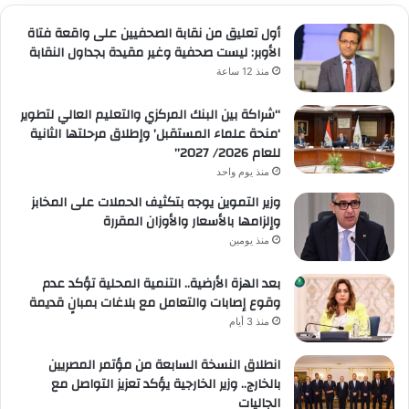
أول تعليق من نقابة الصحفيين على واقعة فتاة
الأوبر: ليست صحفية وغير مقيدة بجداول النقابة
منذ 12 ساعة
“شراكة بين البنك المركزي والتعليم العالي لتطوير
‘منحة علماء المستقبل’ وإطلاق مرحلتها الثانية
للعام 2026/ 2027”
منذ يوم واحد
وزير التموين يوجه بتكثيف الحملات على المخابز
وإلزامها بالأسعار والأوزان المقررة
منذ يومين
بعد الهزة الأرضية.. التنمية المحلية تؤكد عدم
وقوع إصابات والتعامل مع بلاغات بمبانٍ قديمة
منذ 3 أيام
انطلاق النسخة السابعة من مؤتمر المصريين
بالخارج.. وزير الخارجية يؤكد تعزيز التواصل مع
الجاليات