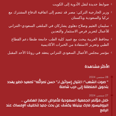
ضوابط جديدة لنقل الأدوية إلى الكويت
وزير الخارجية التركي: مصر قد تنضم إلى اتفاقية الدفاع المشترك مع
تركيا والسعودية وباكستان
سليمان العثيم وصلاح دهلوي يشاركان في الملتقى السعودي–التنزاني
للأعمال لتعزيز فرص الاستثمار والتعدين
محافظ الغربية يبحث مع عميد كلية الطب جامعة طنطا دعم القطاع
الطبي وتعزيز الاستفادة من الخبرات الأكاديمية
مؤتمر مجلس الأعمال السعودي التنزاني ينعقد في روتانا الأحد المقبل
الأكثر مشاهدة
28 سبتمبر، 2024
” صوت الشعب”: اغتيال إسرائيل لـ” حسن نصرالله” تصعيد خطير يهدد
بتحويل المنطقة إلى حرب شاملة
27 سبتمبر، 2024
خلال مؤتمر الجمعية السعودية للأمراض الجهاز الهضمي ..
البروفيسور مارك بينينغا يكشف عن بحث جديد لتخفيف الإمساك عند
الرضع